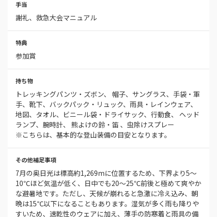
手当
謝礼、救急大会マニュアル
特典
参加賞
持ち物
トレッキングパンツ・ズボン、 帽子、サングラス、手袋・軍
手、靴下、バックパック・リュック、雨具・レインウェア、
地図、タオル、ビニール袋・ドライサック、行動食、 ヘッド
ランプ、腕時計、 熊よけの鈴・笛 、虫除けスプレー
※こちらは、基本的な登山装備の目安となります。
その他補足事項
7月の奥日光は標高約1,269mに位置するため、下界より5〜
10℃ほど気温が低く、日中でも20〜25℃前後と極めて爽やか
な避暑地です。ただし、天候が崩れると急激に冷え込み、朝
晩は15℃以下になることもあります。湿気が多く雨も降りや
すいため、速乾性のウェアに加え、薄手の防寒着と雨具の備