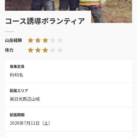
コース誘導ボランティア
山岳経験
体力
募集定員
約40名
配属エリア
奥日光周辺山域
配属期間
2026年7月11日（土）