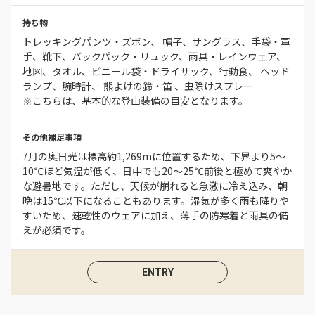
持ち物
トレッキングパンツ・ズボン、 帽子、サングラス、手袋・軍
手、靴下、バックパック・リュック、雨具・レインウェア、
地図、タオル、ビニール袋・ドライサック、行動食、 ヘッド
ランプ、腕時計、 熊よけの鈴・笛 、虫除けスプレー
※こちらは、基本的な登山装備の目安となります。
その他補足事項
7月の奥日光は標高約1,269mに位置するため、下界より5〜
10℃ほど気温が低く、日中でも20〜25℃前後と極めて爽やか
な避暑地です。ただし、天候が崩れると急激に冷え込み、朝
晩は15℃以下になることもあります。湿気が多く雨も降りや
すいため、速乾性のウェアに加え、薄手の防寒着と雨具の備
えが必須です。
ENTRY