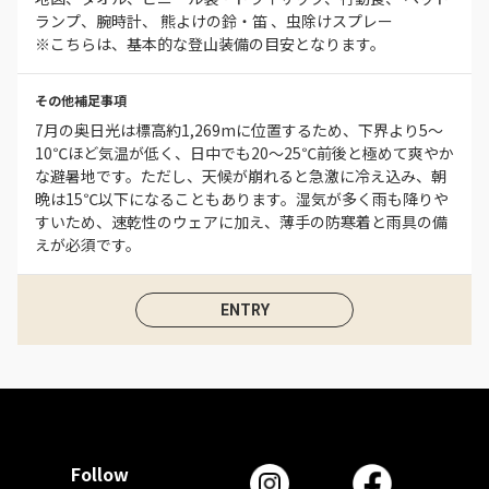
ランプ、腕時計、 熊よけの鈴・笛 、虫除けスプレー
※こちらは、基本的な登山装備の目安となります。
その他補足事項
7月の奥日光は標高約1,269mに位置するため、下界より5〜
10℃ほど気温が低く、日中でも20〜25℃前後と極めて爽やか
な避暑地です。ただし、天候が崩れると急激に冷え込み、朝
晩は15℃以下になることもあります。湿気が多く雨も降りや
すいため、速乾性のウェアに加え、薄手の防寒着と雨具の備
えが必須です。
ENTRY
Follow