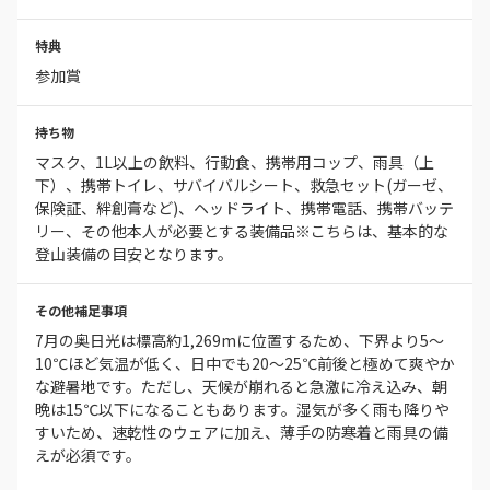
特典
参加賞
持ち物
マスク、1L以上の飲料、行動食、携帯用コップ、雨具（上
下）、携帯トイレ、サバイバルシート、救急セット(ガーゼ、
保険証、絆創膏など)、ヘッドライト、携帯電話、携帯バッテ
リー、その他本人が必要とする装備品※こちらは、基本的な
登山装備の目安となります。
その他補足事項
7月の奥日光は標高約1,269mに位置するため、下界より5〜
10℃ほど気温が低く、日中でも20〜25℃前後と極めて爽やか
な避暑地です。ただし、天候が崩れると急激に冷え込み、朝
晩は15℃以下になることもあります。湿気が多く雨も降りや
すいため、速乾性のウェアに加え、薄手の防寒着と雨具の備
えが必須です。