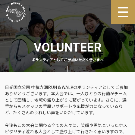
VOLUNTEER
ボランティアとしてご参加いただく皆さまへ
日光国立公園 中禅寺湖RUN & WALKのボランティアとしてご参加
ありがとうございます。本大会では、一人ひとりの行動がチーム
として団結し、地域の盛り上がりに繋がっています。さらに、選
手からもスタッフの手厚いサポートや応援が力になっているな
ど、たくさんのうれしい声をいただけています。
今後もこの大会に関わる全ての人々に、笑顔や勇気といったホス
ピタリティ溢れる大会として盛り上げて行きたく思いますので、