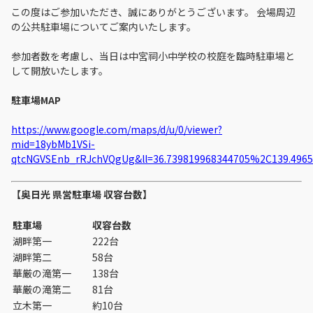
この度はご参加いただき、誠にありがとうございます。 会場周辺
の公共駐車場についてご案内いたします。
参加者数を考慮し、当日は中宮祠小中学校の校庭を臨時駐車場と
して開放いたします。
駐車場MAP
https://www.google.com/maps/d/u/0/viewer?
mid=18ybMb1VSi-
qtcNGVSEnb_rRJchVQgUg&ll=36.739819968344705%2C139.496
【奥日光 県営駐車場 収容台数】
駐車場
収容台数
湖畔第一
222台
湖畔第二
58台
華厳の滝第一
138台
華厳の滝第二
81台
立木第一
約10台