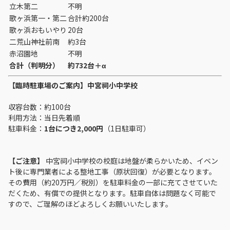
立木第二
不明
歌ヶ浜第一・第二
合計約200台
歌ヶ浜おもいやり
20台
二荒山神社前南
約3台
赤沼園地
不明
合計（判明分）
約732台＋α
【臨時駐車場のご案内】中宮祠小中学校
収容台数：約100台
利用方法：当日先着順
駐車料金：
1台につき2,000円
（1日駐車可）
【ご注意】
中宮祠小中学校の校庭は地盤が柔らかいため、イベン
ト後に専門業者による整地工事（原状回復）が必要となります。
その費用（約20万円／税別）を駐車料金の一部に充てさせていた
だくため、有償での提供となります。駐車自体は問題なく可能で
すので、ご理解のほどよろしくお願いいたします。