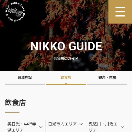
NIKKO GUIDE
会場周辺ガイド
宿泊施設
飲食店
観光・体験
飲食店
奥日光・中禅寺
日光市内エリア
鬼怒川・川治エ
湖エリア
リア